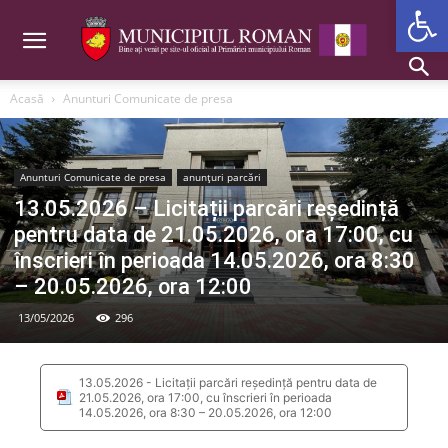
Deschide b
Acasă
Anunturi Comunicate de presa
Anunturi Comunicate de presa
anunțuri parcări
13.05.2026 – Licitații parcări reședință
pentru data de 21.05.2026, ora 17:00, cu
înscrieri în perioada 14.05.2026, ora 8:30
– 20.05.2026, ora 12:00
13/05/2026
296
13.05.2026 - Licitații parcări reședință pentru data de
21.05.2026, ora 17:00, cu înscrieri în perioada
14.05.2026, ora 8:30 – 20.05.2026, ora 12:00