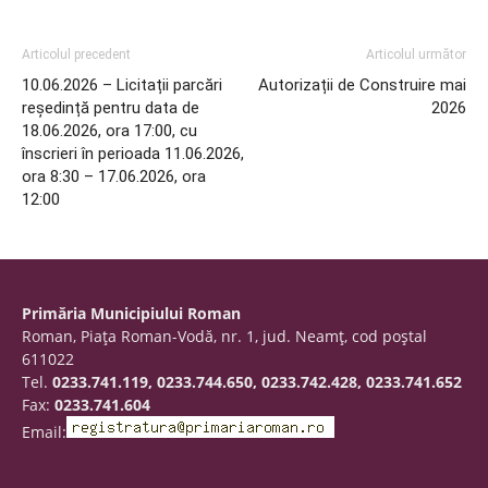
Articolul precedent
Articolul următor
10.06.2026 – Licitații parcări
Autorizații de Construire mai
reședință pentru data de
2026
18.06.2026, ora 17:00, cu
înscrieri în perioada 11.06.2026,
ora 8:30 – 17.06.2026, ora
12:00
Primăria Municipiului Roman
Roman, Piaţa Roman-Vodă, nr. 1, jud. Neamţ, cod poştal
611022
Tel.
0233.741.119, 0233.744.650, 0233.742.428, 0233.741.652
Fax:
0233.741.604
Email: