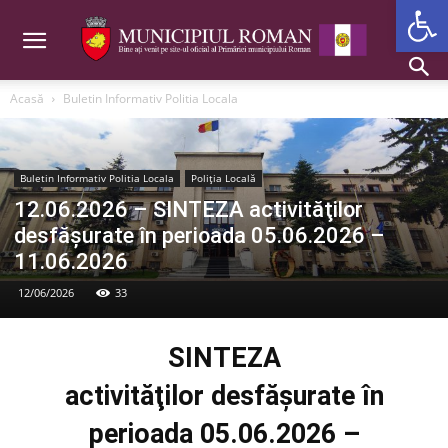
Deschide b
Acasă
Buletin Informativ Politia Locala
Buletin Informativ Politia Locala
Poliția Locală
12.06.2026 – SINTEZA activităţilor
desfăşurate în perioada 05.06.2026 –
11.06.2026
12/06/2026
33
SINTEZA
activităţilor desfăşurate în
perioada 05.06.2026 –