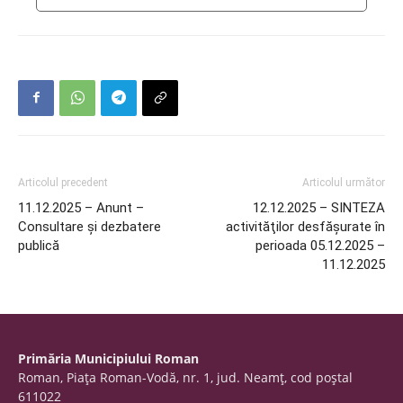
Articolul precedent
Articolul următor
11.12.2025 – Anunt –
12.12.2025 – SINTEZA
Consultare și dezbatere
activităţilor desfăşurate în
publică
perioada 05.12.2025 –
11.12.2025
Primăria Municipiului Roman
Roman, Piaţa Roman-Vodă, nr. 1, jud. Neamţ, cod poştal
611022