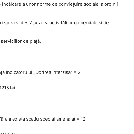
 încălcare a unor norme de convieţuire socială, a ordinii
zarea și desfășurarea activităților comerciale și de
erviciilor de piaţă,
a indicatorului „Oprirea Interzisă” = 2:
215 lei.
fără a exista spaţiu special amenajat = 12: