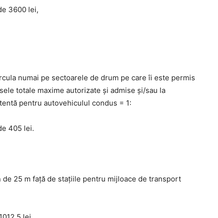
de 3600 lei,
ircula numai pe sectoarele de drum pe care îi este permis
sele totale maxime autorizate şi admise şi/sau la
entă pentru autovehiculul condus = 1:
de 405 lei.
 de 25 m faţă de staţiile pentru mijloace de transport
012,5 lei,