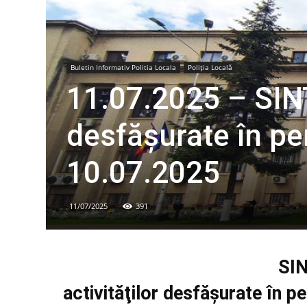
Buletin Informativ Politia Locala
Poliția Locală
11.07.2025 – SINT
desfăşurate în p
10.07.2025
11/07/2025
391
SI
activităţilor desfăşurate în 