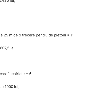
2430 lei,
de 25 m de o trecere pentru de pietoni = 1:
607,5 lei.
are închiriate = 6:
de 1000 lei,