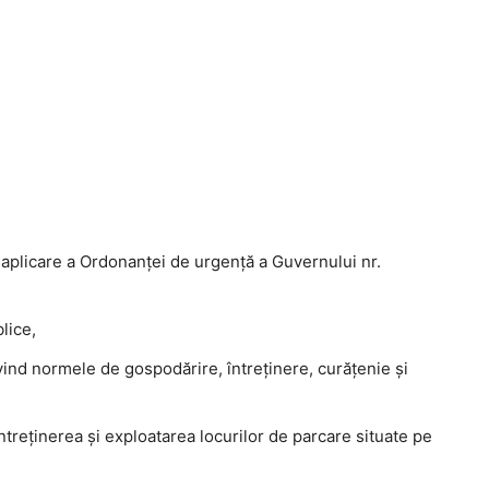
plicare a Ordonanţei de urgenţă a Guvernului nr.
lice,
ind normele de gospodărire, întreţinere, curăţenie şi
ntreţinerea şi exploatarea locurilor de parcare situate pe