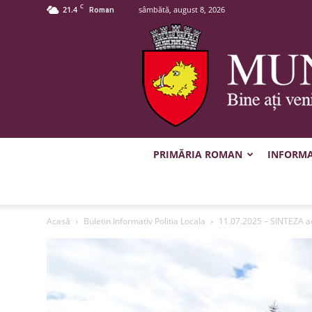
C
21.4
sâmbătă, august 8, 2026
Roman
PRIMĂRIA ROMAN
INFORMAȚ
Acasă
Buletin Informativ Politia Locala
11.07.2025 – SINTEZA ac