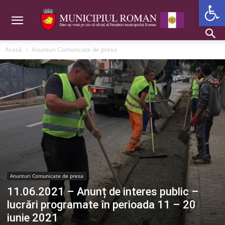
Deschide b
Acasă
Anunturi Comunicate de presa
Anunturi Comunicate de presa
11.06.2021 – Anunț de interes public –
lucrări programate în perioada 11 – 20
iunie 2021