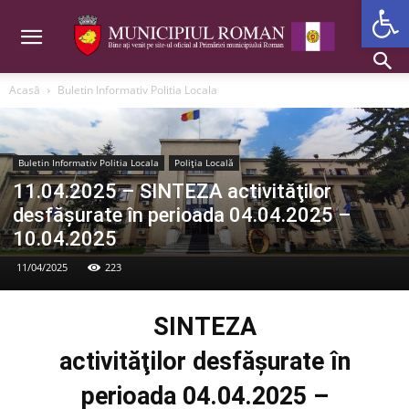
Deschide b
Acasă
Buletin Informativ Politia Locala
Buletin Informativ Politia Locala
Poliția Locală
11.04.2025 – SINTEZA activităţilor
desfăşurate în perioada 04.04.2025 –
10.04.2025
11/04/2025
223
SINTEZA
activităţilor desfăşurate în
perioada 04.04.2025 –