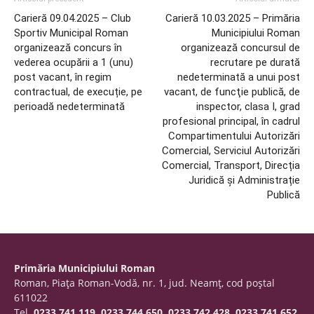
Carieră 09.04.2025 – Club
Carieră 10.03.2025 – Primăria
Sportiv Municipal Roman
Municipiului Roman
organizează concurs în
organizează concursul de
vederea ocupării a 1 (unu)
recrutare pe durată
post vacant, în regim
nedeterminată a unui post
contractual, de execuție, pe
vacant, de funcţie publică, de
perioadă nedeterminată
inspector, clasa I, grad
profesional principal, în cadrul
Compartimentului Autorizări
Comercial, Serviciul Autorizări
Comercial, Transport, Direcția
Juridică și Administrație
Publică
Primăria Municipiului Roman
Roman, Piaţa Roman-Vodă, nr. 1, jud. Neamţ, cod poştal
611022
Tel.
0233.741.119, 0233.744.650, 0233.742.428, 0233.741.652