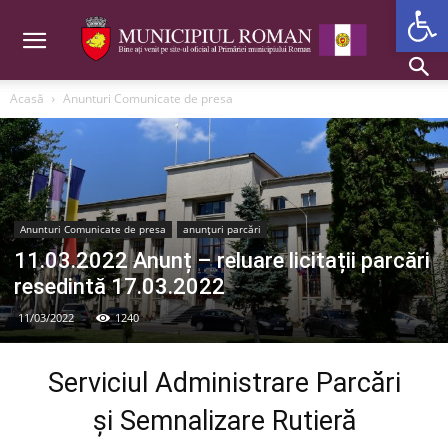
Deschide b
Acasă
Anunturi Comunicate de presa
Anunturi Comunicate de presa
anunțuri parcări
11.03.2022 Anunț – reluare licitații parcări
resedintă 17.03.2022
11/03/2022
1240
Serviciul Administrare Parcări
și Semnalizare Rutieră