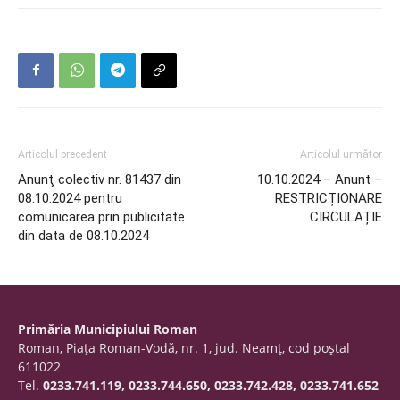
Articolul precedent
Articolul următor
Anunţ colectiv nr. 81437 din
10.10.2024 – Anunt –
08.10.2024 pentru
RESTRICȚIONARE
comunicarea prin publicitate
CIRCULAȚIE
din data de 08.10.2024
Primăria Municipiului Roman
Roman, Piaţa Roman-Vodă, nr. 1, jud. Neamţ, cod poştal
611022
Tel.
0233.741.119, 0233.744.650, 0233.742.428, 0233.741.652