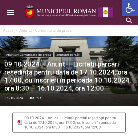
Deschide b
Acasă
Anunturi Comunicate de presa
Anunturi Comunicate de presa
anunțuri parcări
09.10.2024 – Anunt – Licitații parcări
reședință pentru data de 17.10.2024, ora
17:00, cu înscrieri în perioada 10.10.2024,
ora 8:30 – 16.10.2024, ora 12:00
09/10/2024
393
09.10.2024 - Anunt - Licitații parcări reședință pentru
data de 17.10.2024, ora 17:00, cu înscrieri în perioada
10.10.2024, ora 8:30 – 16.10.2024, ora 12:00