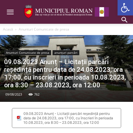
Deschide b
Acasă
Anunturi Comunicate de presa
Anunturi Comunicate de presa
anunțuri parcări
09.08.2023 Anunț – Licitații parcări
reședință pentru data de 24.08.2023, ora
17:00, cu înscrieri în perioada 10.08.2023,
ora 8:30 – 23.08.2023, ora 12:00
09/08/2023
762
09.08.2023 Anunț - Licitații parcări reședință pentru
data de 24.08.2023, ora 17:00, cu înscrieri în perioada
10.08.2023, ora 8:30 – 23.08.2023, ora 12:00