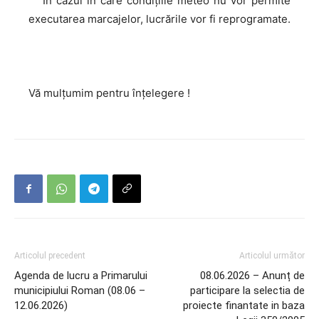
În cazul în care condițiile meteo nu vor permite
executarea marcajelor, lucrările vor fi reprogramate.
Vă mulțumim pentru înțelegere !
Articolul precedent
Articolul următor
Agenda de lucru a Primarului
08.06.2026 – Anunț de
municipiului Roman (08.06 –
participare la selectia de
12.06.2026)
proiecte finantate in baza