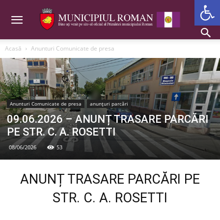
Deschide b
Acasă
Anunturi Comunicate de presa
Anunturi Comunicate de presa
anunțuri parcări
09.06.2026 – ANUNȚ TRASARE PARCĂRI
PE STR. C. A. ROSETTI
08/06/2026
53
ANUNȚ TRASARE PARCĂRI PE
STR. C. A. ROSETTI