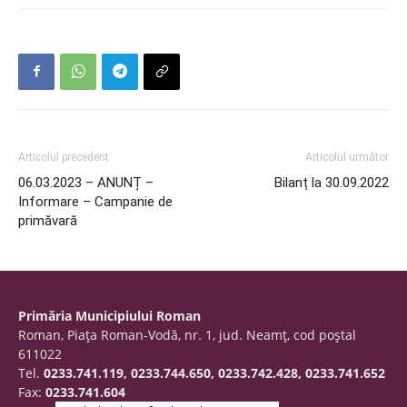
Articolul precedent
Articolul următor
06.03.2023 – ANUNȚ –
Bilanț la 30.09.2022
Informare – Campanie de
primăvară
Primăria Municipiului Roman
Roman, Piaţa Roman-Vodă, nr. 1, jud. Neamţ, cod poştal
611022
Tel.
0233.741.119, 0233.744.650, 0233.742.428, 0233.741.652
Fax:
0233.741.604