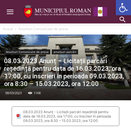
Deschide b
Acasă
Anunturi Comunicate de presa
Anunturi Comunicate de presa
anunțuri parcări
08.03.2023 Anunț – Licitații parcări
reședință pentru data de 16.03.2023, ora
17:00, cu înscrieri în perioada 09.03.2023,
ora 8:30 – 15.03.2023, ora 12:00
08/03/2023
1168
08.03.2023 Anunț - Licitații parcări reședință pentru
data de 16.03.2023, ora 17:00, cu înscrieri în perioada
09.03.2023, ora 8:30 – 15.03.2023, ora 12:00