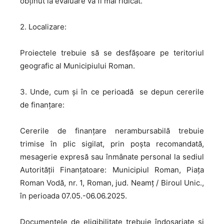
obţinut la evaluare va fi mai ridicat.
2. Localizare:
Proiectele trebuie să se desfăşoare pe teritoriul
geografic al Municipiului Roman.
3. Unde, cum și în ce perioadă se depun cererile
de finanţare:
Cererile de finanţare nerambursabilă trebuie
trimise în plic sigilat, prin poşta recomandată,
mesagerie expresă sau înmânate personal la sediul
Autorităţii Finanţatoare: Municipiul Roman, Piaţa
Roman Vodă, nr. 1, Roman, jud. Neamţ / Biroul Unic.,
în perioada 07.05.-06.06.2025.
Documentele de eligibilitate trebuie îndosariate şi