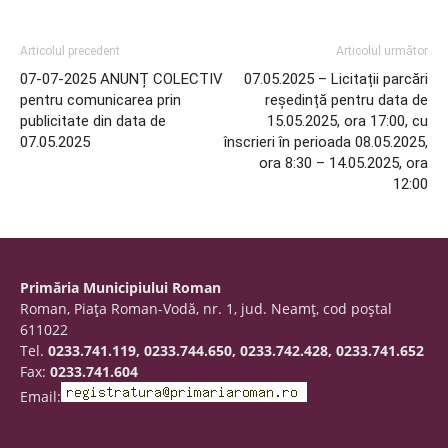
Articolul precedent
Articolul următor
07-07-2025 ANUNȚ COLECTIV
07.05.2025 – Licitații parcări
pentru comunicarea prin
reședință pentru data de
publicitate din data de
15.05.2025, ora 17:00, cu
07.05.2025
înscrieri în perioada 08.05.2025,
ora 8:30 – 14.05.2025, ora
12:00
Primăria Municipiului Roman
Roman, Piaţa Roman-Vodă, nr. 1, jud. Neamţ, cod poştal
611022
Tel.
0233.741.119, 0233.744.650, 0233.742.428, 0233.741.652
Fax:
0233.741.604
Email: