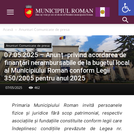
Deschide b
Acasă
Anunturi Comunicate de presa
Anunturi Comunicate de presa
07.05.2025 – Anunț -privind acordarea de
finanţări nerambursabile de la bugetul local
al Municipiului Roman conform Legii
350/2005 pentru anul 2025
07/05/2025
462
Primaria Municipiului Roman invită persoanele
fizice și juridice fără scop patrimonial, respectiv
asociațiile și fundațiile constituite conform legii care
îndeplinesc condițiile prevăzute de Legea nr.