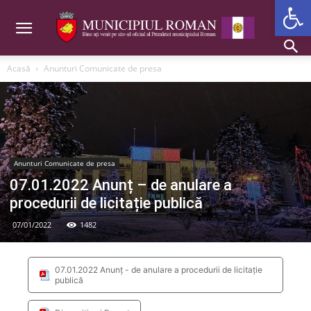
Deschide b
Acasă
Anunturi Comunicate de presa
Anunturi Comunicate de presa
07.01.2022 Anunț – de anulare a
procedurii de licitație publică
07/01/2022
1482
07.01.2022 Anunț - de anulare a procedurii de licitație
publică