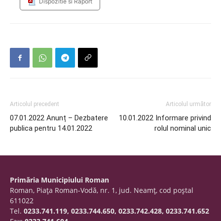
Dispozitie si Raport
Articolul precedent
Articolul următor
07.01.2022 Anunț – Dezbatere
10.01.2022 Informare privind
publica pentru 14.01.2022
rolul nominal unic
Primăria Municipiului Roman
Roman, Piaţa Roman-Vodă, nr. 1, jud. Neamţ, cod poştal
611022
Tel.
0233.741.119, 0233.744.650, 0233.742.428, 0233.741.652