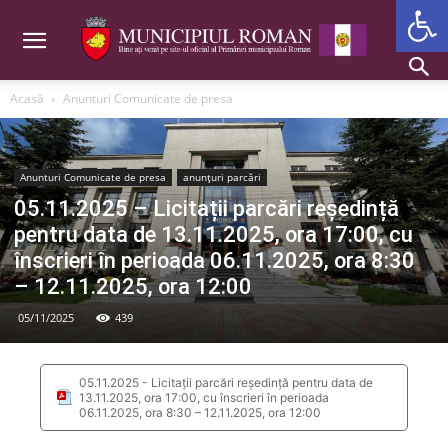
Deschide b
Acasă
Anunturi Comunicate de presa
Anunturi Comunicate de presa
anunțuri parcări
05.11.2025 – Licitații parcări reședință
pentru data de 13.11.2025, ora 17:00, cu
înscrieri în perioada 06.11.2025, ora 8:30
– 12.11.2025, ora 12:00
05/11/2025
439
05.11.2025 - Licitații parcări reședință pentru data de
13.11.2025, ora 17:00, cu înscrieri în perioada
06.11.2025, ora 8:30 – 12.11.2025, ora 12:00