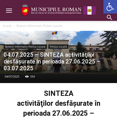
Deschide b
Acasă
Buletin Informativ Politia Locala
Buletin Informativ Politia Locala
Poliția Locală
04.07.2025 – SINTEZA activităţilor
desfăşurate în perioada 27.06.2025 –
03.07.2025
04/07/2025
334
SINTEZA
activităţilor desfăşurate în
perioada 27.06.2025 –