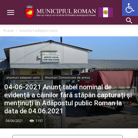
Deschide b
Acasă
anunturi adapost caini
anunturi adapost caini
Anunturi Comunicate de presa
04-06-2021 Anunţ tabel nominal de
evidență a câinilor fără stăpân capturați și
menținuți în Adăpostul public Roman la
data de 04.06.2021
04/06/2021
1197