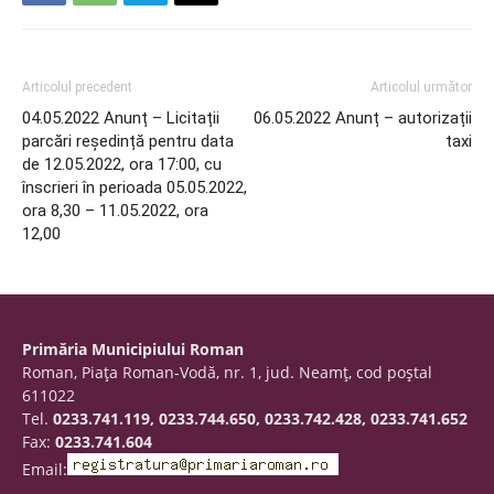
Articolul precedent
Articolul următor
04.05.2022 Anunț – Licitații
06.05.2022 Anunț – autorizații
parcări reședință pentru data
taxi
de 12.05.2022, ora 17:00, cu
înscrieri în perioada 05.05.2022,
ora 8,30 – 11.05.2022, ora
12,00
Primăria Municipiului Roman
Roman, Piaţa Roman-Vodă, nr. 1, jud. Neamţ, cod poştal
611022
Tel.
0233.741.119, 0233.744.650, 0233.742.428, 0233.741.652
Fax:
0233.741.604
Email: