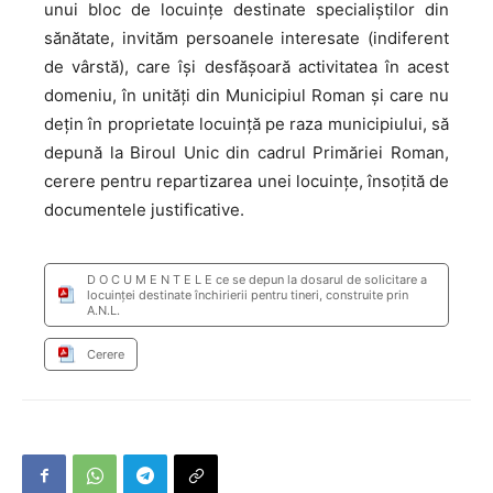
unui bloc de locuințe destinate specialiștilor din
sănătate, invităm persoanele interesate (indiferent
de vârstă), care își desfășoară activitatea în acest
domeniu, în unități din Municipiul Roman și care nu
dețin în proprietate locuință pe raza municipiului, să
depună la Biroul Unic din cadrul Primăriei Roman,
cerere pentru repartizarea unei locuințe, însoțită de
documentele justificative.
D O C U M E N T E L E ce se depun la dosarul de solicitare a
locuinţei destinate închirierii pentru tineri, construite prin
A.N.L.
Cerere