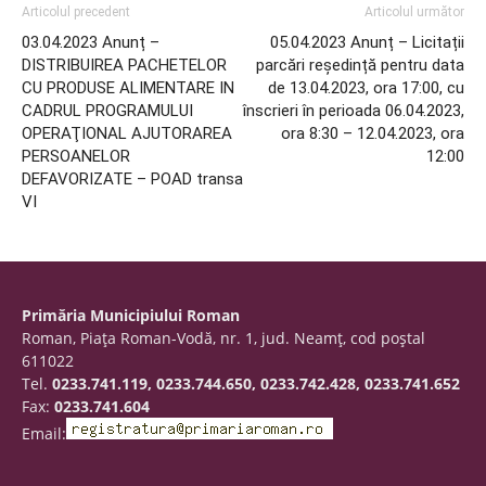
Articolul precedent
Articolul următor
03.04.2023 Anunț –
05.04.2023 Anunț – Licitații
DISTRIBUIREA PACHETELOR
parcări reședință pentru data
CU PRODUSE ALIMENTARE IN
de 13.04.2023, ora 17:00, cu
CADRUL PROGRAMULUI
înscrieri în perioada 06.04.2023,
OPERAŢIONAL AJUTORAREA
ora 8:30 – 12.04.2023, ora
PERSOANELOR
12:00
DEFAVORIZATE – POAD transa
VI
Primăria Municipiului Roman
Roman, Piaţa Roman-Vodă, nr. 1, jud. Neamţ, cod poştal
611022
Tel.
0233.741.119, 0233.744.650, 0233.742.428, 0233.741.652
Fax:
0233.741.604
Email: