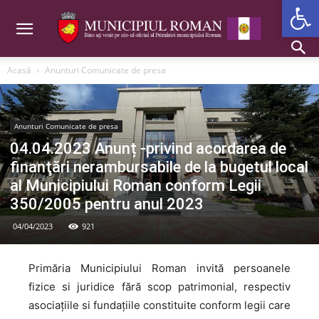
Deschide b
Acasă
Anunturi Comunicate de presa
Anunturi Comunicate de presa
04.04.2023 Anunț -privind acordarea de
finanţări nerambursabile de la bugetul local
al Municipiului Roman conform Legii
350/2005 pentru anul 2023
04/04/2023
921
Primăria Municipiului Roman invită persoanele
fizice si juridice fără scop patrimonial, respectiv
asociațiile si fundațiile constituite conform legii care