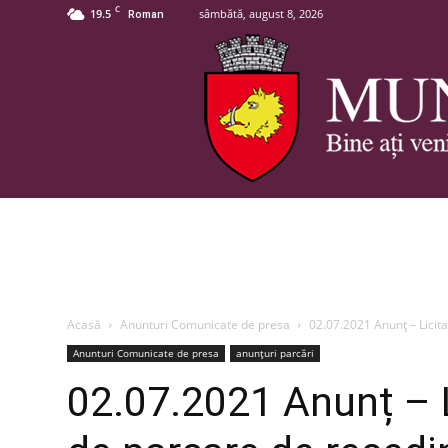
C
19.5
sâmbătă, august 8, 2026
Roman
Acasă
Anunturi Comunicate de presa
02.07.2021 Anunț – Licit
Anunturi Comunicate de presa
anunțuri parcări
02.07.2021 Anunț – Li