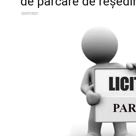
de parcare de reşed
02/07/2021