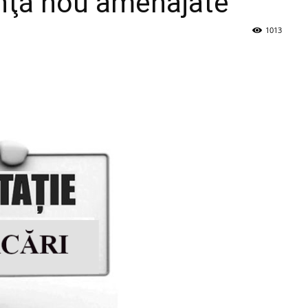
inţă nou amenajate
1013