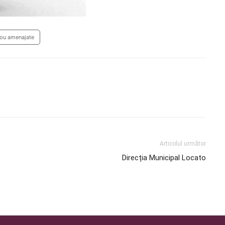
 nou amenajate
Articolul următor
Direcția Municipal Locato