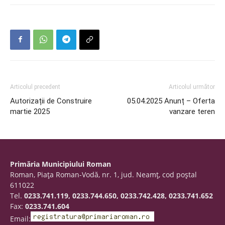
Articolul precedent
Articolul următor
Autorizații de Construire
05.04.2025 Anunț – Oferta
martie 2025
vanzare teren
Primăria Municipiului Roman
Roman, Piaţa Roman-Vodă, nr. 1, jud. Neamţ, cod poştal
611022
Tel.
0233.741.119, 0233.744.650, 0233.742.428, 0233.741.652
Fax:
0233.741.604
Email: