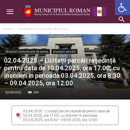
Deschide b
Acasă
Anunturi Comunicate de presa
Anunturi Comunicate de presa
anunțuri parcări
02.04.2025 – Licitații parcări reședință
pentru data de 10.04.2025, ora 17:00, cu
înscrieri în perioada 03.04.2025, ora 8:30
– 09.04.2025, ora 12:00
02/04/2025
294
02.04.2025 - Licitații parcări reședință pentru data de
10.04.2025, ora 17:00, cu înscrieri în perioada
03.04.2025, ora 8:30 – 09.04.2025, ora 12:00