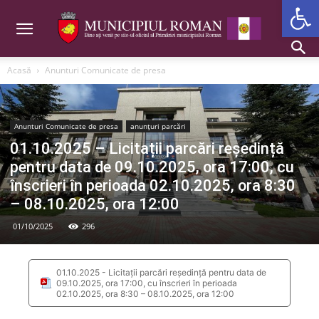
Deschide b
Acasă
Anunturi Comunicate de presa
Anunturi Comunicate de presa
anunțuri parcări
01.10.2025 – Licitații parcări reședință
pentru data de 09.10.2025, ora 17:00, cu
înscrieri în perioada 02.10.2025, ora 8:30
– 08.10.2025, ora 12:00
01/10/2025
296
01.10.2025 - Licitații parcări reședință pentru data de
09.10.2025, ora 17:00, cu înscrieri în perioada
02.10.2025, ora 8:30 – 08.10.2025, ora 12:00