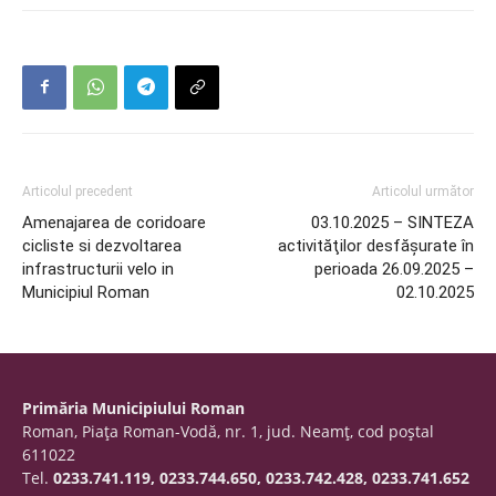
Articolul precedent
Articolul următor
Amenajarea de coridoare
03.10.2025 – SINTEZA
cicliste si dezvoltarea
activităţilor desfăşurate în
infrastructurii velo in
perioada 26.09.2025 –
Municipiul Roman
02.10.2025
Primăria Municipiului Roman
Roman, Piaţa Roman-Vodă, nr. 1, jud. Neamţ, cod poştal
611022
Tel.
0233.741.119, 0233.744.650, 0233.742.428, 0233.741.652