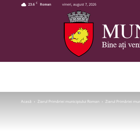
C
23.6
vineri, august 7, 2026
Roman
Acasă
Ziarul Primăriei municipiului Roman
Ziarul Primăriei mu