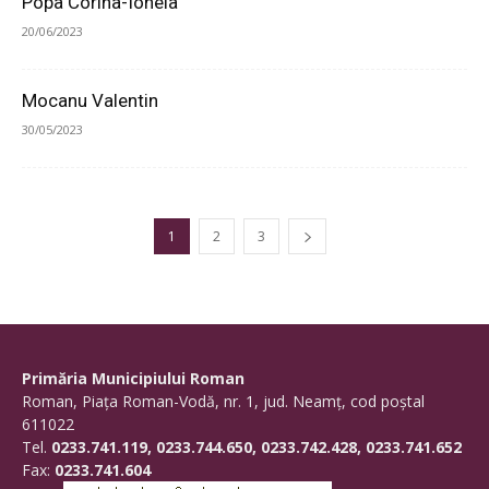
Popa Corina-Ionela
20/06/2023
Mocanu Valentin
30/05/2023
1
2
3
Primăria Municipiului Roman
Roman, Piaţa Roman-Vodă, nr. 1, jud. Neamţ, cod poştal
611022
Tel.
0233.741.119, 0233.744.650, 0233.742.428, 0233.741.652
Fax:
0233.741.604