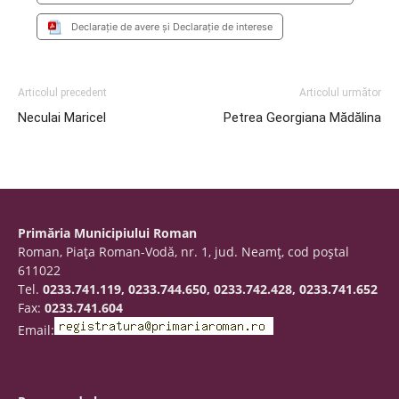
Declarație de avere și Declarație de interese
Articolul precedent
Articolul următor
Neculai Maricel
Petrea Georgiana Mădălina
Primăria Municipiului Roman
Roman, Piaţa Roman-Vodă, nr. 1, jud. Neamţ, cod poştal
611022
Tel.
0233.741.119, 0233.744.650, 0233.742.428, 0233.741.652
Fax:
0233.741.604
Email: