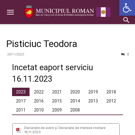
Deschide b
Pisticiuc Teodora
29/11/2023
0
Incetat eaport serviciu
16.11.2023
2023
2022
2021
2020
2019
2018
2017
2016
2015
2014
2013
2012
2011
2010
2009
2008
Declarație de avere și Declarație de interese incetare
16.11.2023