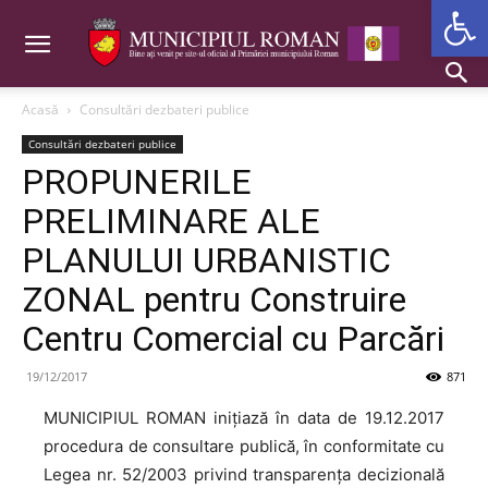
Deschide b
Acasă
Consultări dezbateri publice
Consultări dezbateri publice
PROPUNERILE
PRELIMINARE ALE
PLANULUI URBANISTIC
ZONAL pentru Construire
Centru Comercial cu Parcări
19/12/2017
871
MUNICIPIUL ROMAN inițiază în data de 19.12.2017
procedura de consultare publică, în conformitate cu
Legea nr. 52/2003 privind transparența decizională