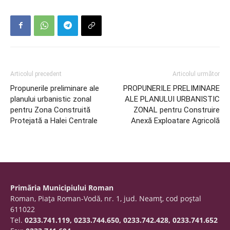
Articolul precedent
Articolul următor
Propunerile preliminare ale
PROPUNERILE PRELIMINARE
planului urbanistic zonal
ALE PLANULUI URBANISTIC
pentru Zona Construită
ZONAL pentru Construire
Protejată a Halei Centrale
Anexă Exploatare Agricolă
Primăria Municipiului Roman
Roman, Piaţa Roman-Vodă, nr. 1, jud. Neamţ, cod poştal
611022
Tel.
0233.741.119, 0233.744.650, 0233.742.428, 0233.741.652