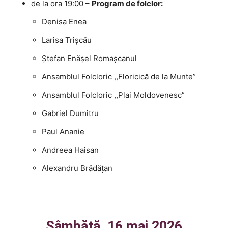
de la ora 19:00 –
Program de folclor:
Denisa Enea
Larisa Trișcău
Ștefan Enășel Romașcanul
Ansamblul Folcloric ,,Floricică de la Munte”
Ansamblul Folcloric ,,Plai Moldovenesc”
Gabriel Dumitru
Paul Ananie
Andreea Haisan
Alexandru Brădățan
Sâmbătă, 16 mai 2026