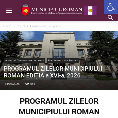
Deschide b
Acasă
Anunturi Comunicate de presa
Anunturi Comunicate de presa
Evenimente din Roman
PROGRAMUL ZILELOR MUNICIPIULUI
ROMAN EDIȚIA a XVI-a, 2026
13/05/2026
684
PROGRAMUL ZILELOR
MUNICIPIULUI ROMAN