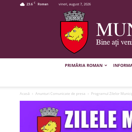
C
23.6
vineri, august 7, 2026
Roman
PRIMĂRIA ROMAN
INFORMAȚ
Acasă
Anunturi Comunicate de presa
Programul Zilelor Munic