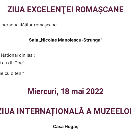
ZIUA EXCELENŢEI ROMAŞCANE
 personalităților romașcane
Sala „Nicolae Manolescu-Strunga”
Național din Iași:
i cu dl. Goe”
e cu olteni”
Miercuri, 18 mai 2022
ZIUA INTERNAȚIONALĂ A MUZEELO
Casa Hogaș