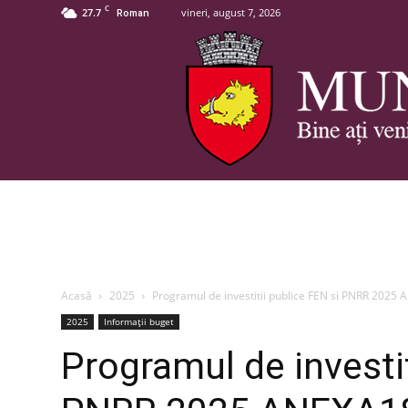
C
27.7
vineri, august 7, 2026
Roman
Acasă
2025
Programul de investitii publice FEN si PNRR 2025
2025
Informații buget
Programul de investit