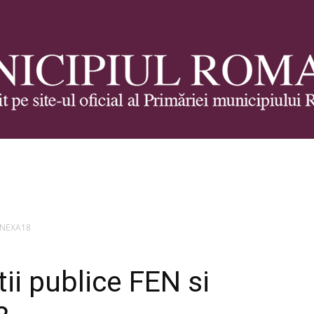
Municipiul
 ANEXA18
ii publice FEN si
Roman