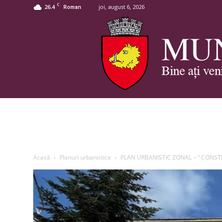
C
26.4
joi, august 6, 2026
Roman
Acasă
Planuri urbanistice
PLAN URBANISTIC ZONAL – “ CONSTR