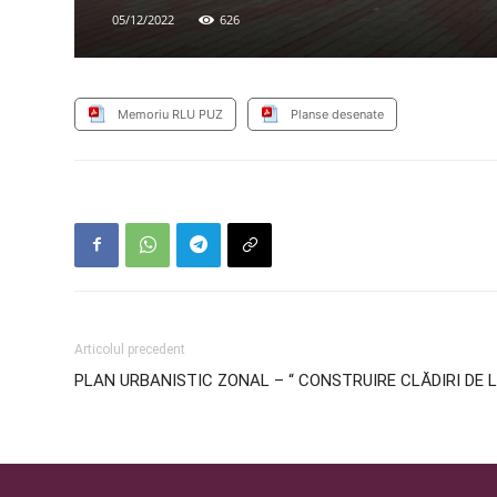
05/12/2022
626
Memoriu RLU PUZ
Planse desenate
Articolul precedent
PLAN URBANISTIC ZONAL – “ CONSTRUIRE CLĂDIRI DE LOCU