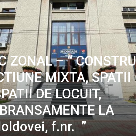
C ZONAL – “ CONSTRU
TIUNE MIXTA, SPATII
PATII DE LOCUIT,
I BRANSAMENTE LA
oldovei, f.nr. ”