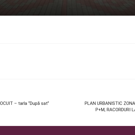
IT – tarla ‘’După sat’’
PLAN URBANISTIC ZONA
P+M, RACORDURI LA U