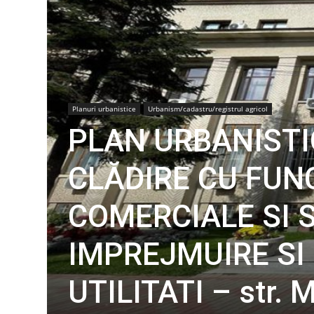
Planuri urbanistice
Urbanism/cadastru/registrul agricol
PLAN URBANISTI
CLĂDIRE CU FUNC
COMERCIALE SI S
IMPREJMUIRE S
UTILITATI – str. M