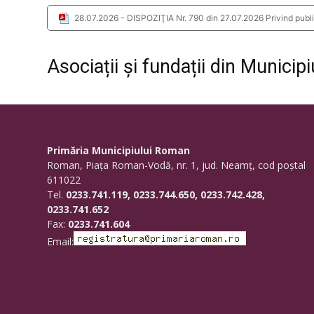
28.07.2026 - DISPOZIŢIA Nr. 790 din 27.07.2026 Privind publicare
Asociații și fundații din Munici
Primăria Municipiului Roman
Roman, Piaţa Roman-Vodă, nr. 1, jud. Neamţ, cod poştal
611022
Tel.
0233.741.119, 0233.744.650, 0233.742.428,
0233.741.652
Fax:
0233.741.604
Email: