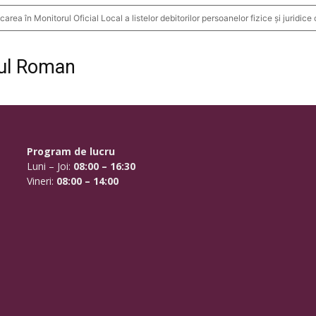
a în Monitorul Oficial Local a listelor debitorilor persoanelor fizice și juridice c
piul Roman
Program de lucru
Luni – Joi:
08:00 – 16:30
Vineri:
08:00 – 14:00