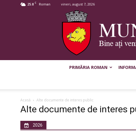
C
25.8
vineri, august 7, 2026
Roman
PRIMĂRIA ROMAN
INFORMA
Acasă
Alte documente de interes public
Alte documente de interes p
2026