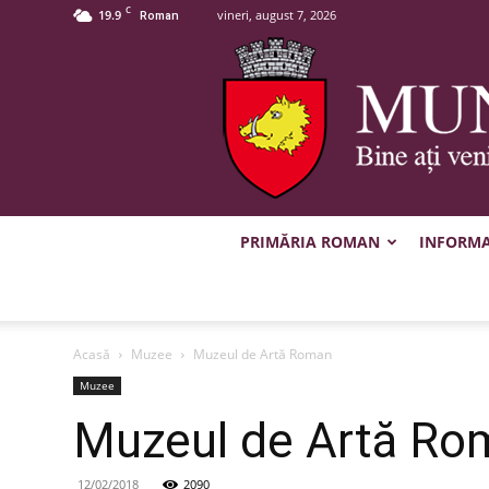
C
19.9
vineri, august 7, 2026
Roman
PRIMĂRIA ROMAN
INFORMAȚ
Acasă
Muzee
Muzeul de Artă Roman
Muzee
Muzeul de Artă Ro
12/02/2018
2090