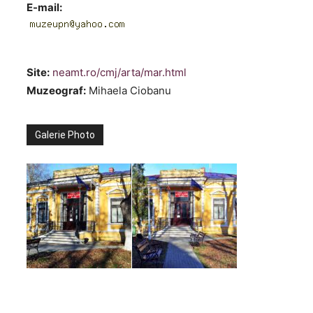
E-mail:
Site:
neamt.ro/cmj/arta/mar.html
Muzeograf:
Mihaela Ciobanu
Galerie Photo