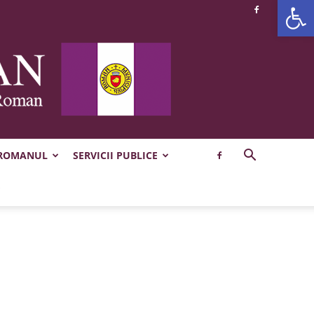
Deschide b
 ROMANUL
SERVICII PUBLICE