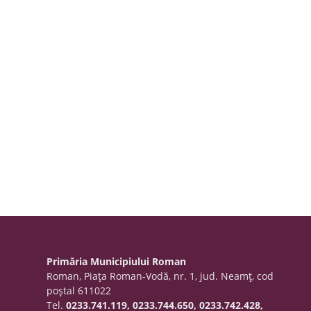
Primăria Municipiului Roman
Roman, Piaţa Roman-Vodă, nr. 1, jud. Neamţ, cod
poştal 611022
Tel.
0233.741.119, 0233.744.650, 0233.742.428,