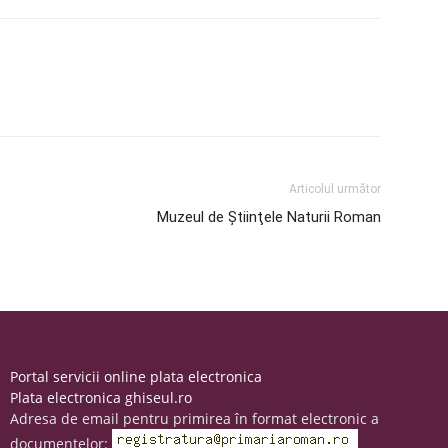
Articolul următor
Muzeul de Ştiinţele Naturii Roman
Portal servicii online plata electronica
Plata electronica ghiseul.ro
Adresa de email pentru primirea în format electronic a
documentelor: