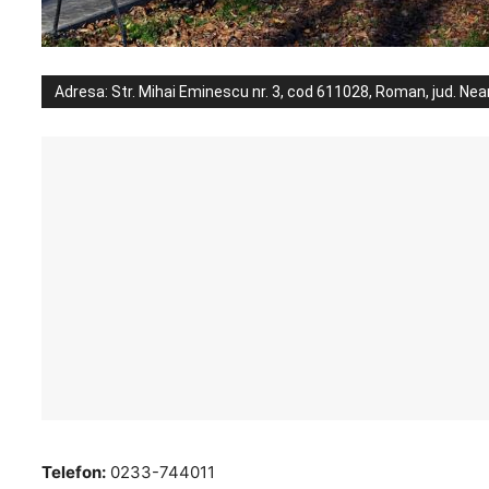
Adresa: Str. Mihai Eminescu nr. 3, cod 611028, Roman, jud. Ne
Telefon:
0233-744011