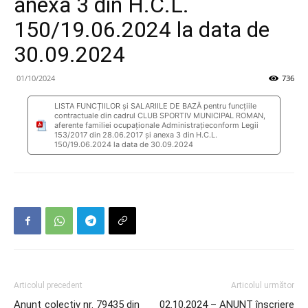
anexa 3 din H.C.L.
150/19.06.2024 la data de
30.09.2024
01/10/2024
736
LISTA FUNCȚIILOR și SALARIILE DE BAZĂ pentru funcțiile
contractuale din cadrul CLUB SPORTIV MUNICIPAL ROMAN,
aferente familiei ocupaționale Administrațieconform Legii
153/2017 din 28.06.2017 și anexa 3 din H.C.L.
150/19.06.2024 la data de 30.09.2024
Articolul precedent
Articolul următor
Anunţ colectiv nr. 79435 din
02.10.2024 – ANUNȚ înscriere