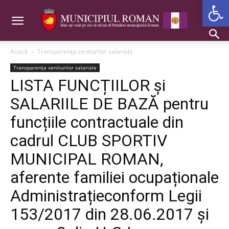
Deschide b
Acasă
Transparența veniturilor salariale
Transparența veniturilor salariale
LISTA FUNCȚIILOR și
SALARIILE DE BAZĂ pentru
funcțiile contractuale din
cadrul CLUB SPORTIV
MUNICIPAL ROMAN,
aferente familiei ocupaționale
Administrațieconform Legii
153/2017 din 28.06.2017 și