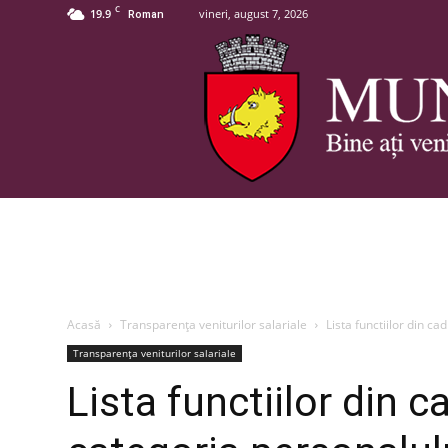
C
19.9
vineri, august 7, 2026
Roman
Acasă
Transparența veniturilor salariale
Lista functiilor din ca
Transparența veniturilor salariale
Lista functiilor din 