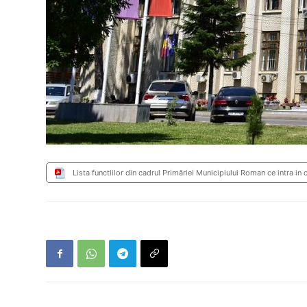
Lista functiilor din cadrul Primăriei Municipiului Roman ce intra in