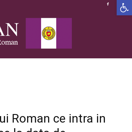
Deschide b
lui Roman ce intra in