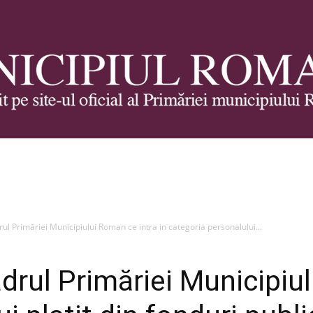
Municipiul
drul Primăriei Municipiului Roman ce intra in categoria personalului...
cadrul Primăriei Municipiu
Roman