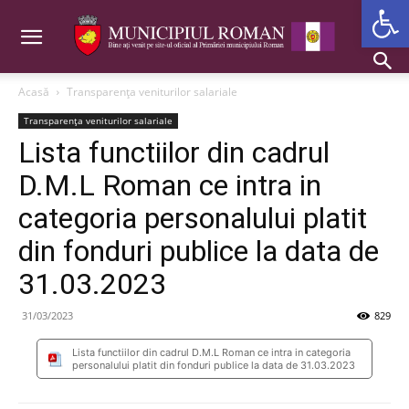
Deschide b
Acasă
Transparența veniturilor salariale
Transparența veniturilor salariale
Lista functiilor din cadrul
D.M.L Roman ce intra in
categoria personalului platit
din fonduri publice la data de
31.03.2023
31/03/2023
829
Lista functiilor din cadrul D.M.L Roman ce intra in categoria
personalului platit din fonduri publice la data de 31.03.2023