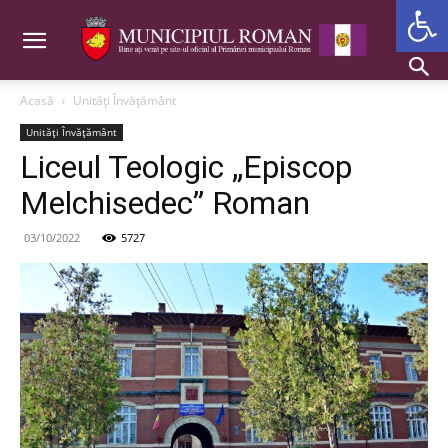
Deschide b
Acasă
Unități Învățământ
Unități Învățământ
Liceul Teologic „Episcop
Melchisedec” Roman
03/10/2022
5727