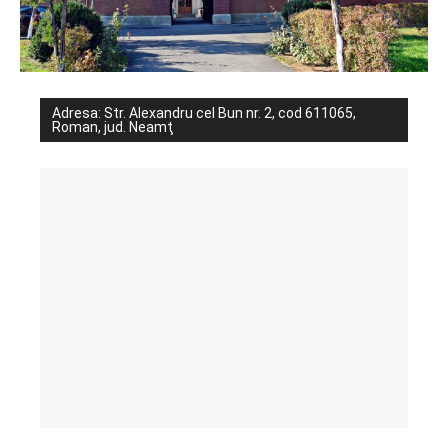
Adresa: Str. Alexandru cel Bun nr. 2, cod 611065,
Roman, jud. Neamţ