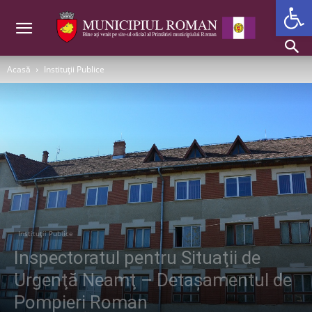
Deschide b
Acasă
Instituții Publice
Instituții Publice
Inspectoratul pentru Situaţii de
Urgenţă Neamţ – Detaşamentul de
Pompieri Roman