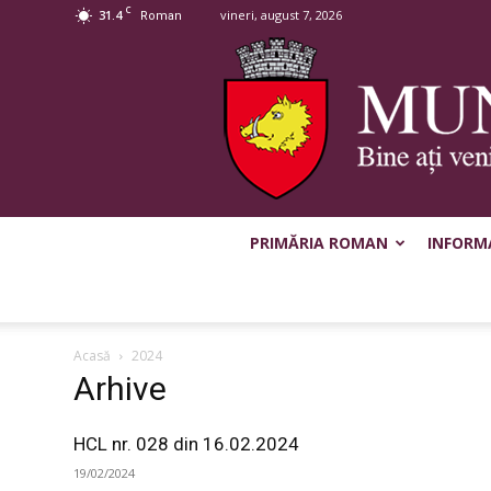
C
31.4
vineri, august 7, 2026
Roman
PRIMĂRIA ROMAN
INFORMA
Acasă
2024
Arhive
HCL nr. 028 din 16.02.2024
19/02/2024