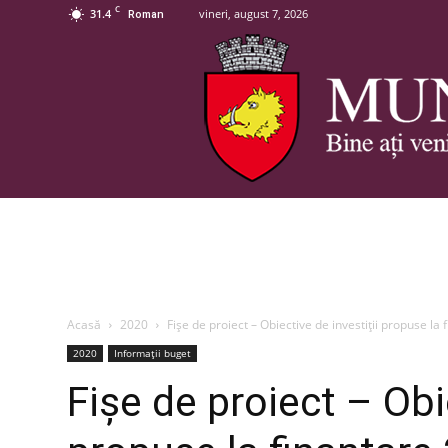
C
31.4
vineri, august 7, 2026
Roman
Acasă
2020
Fișe de proiect – Obiective de investiții propuse la
2020
Informații buget
Fișe de proiect – Obie