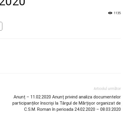
 2020
1135
Articolul următor
Anunț – 11.02.2020 Anunț privind analiza documentelor
participanților înscriși la Târgul de Mărțișor organizat de
C.S.M. Roman în perioada 24.02.2020 – 08.03.2020