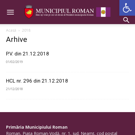
Deschide b
Acasă
2018
Arhive
P.V. din 21.12.2018
01/02/2019
HCL nr. 296 din 21.12.2018
21/12/2018
Primăria Municipiului Roman
Roman, Piaţa Roman-Vodă, nr. 1, jud. Neamţ, cod poştal