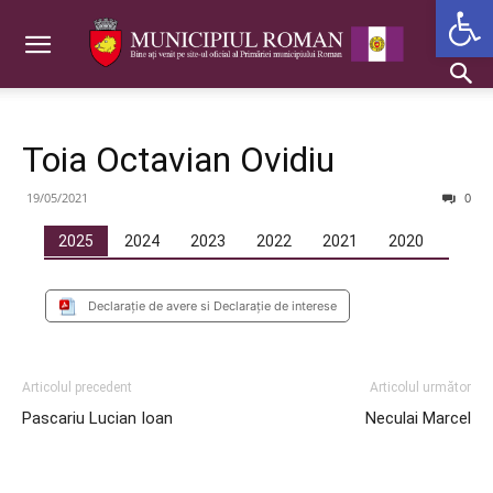
Deschide b
Toia Octavian Ovidiu
19/05/2021
0
2025
2024
2023
2022
2021
2020
Declarație de avere si Declarație de interese
Articolul precedent
Articolul următor
Pascariu Lucian Ioan
Neculai Marcel