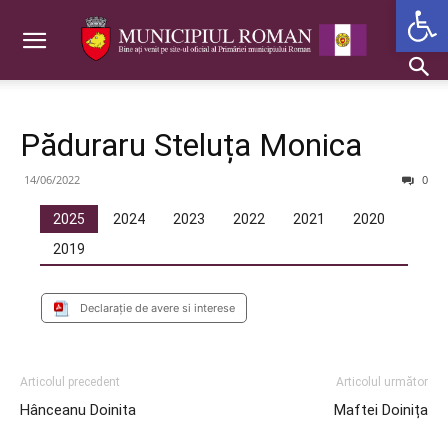
Deschide b
Păduraru Steluța Monica
14/06/2022
0
2025
2024
2023
2022
2021
2020
2019
Declaraţie de avere si interese
Articolul precedent
Articolul următor
Hânceanu Doinita
Maftei Doinița