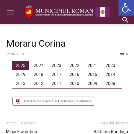
Deschide b
Moraru Corina
27/02/2023
0
2025
2024
2023
2022
2021
2020
2019
2018
2017
2016
2015
2014
2013
2012
2011
2010
2009
2008
Declarație de avere și Declarație de interese
Articolul precedent
Articolul următor
Mihai Florentina
Bărbieru Brîndușa