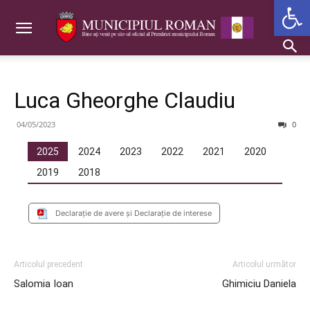
Deschide b
Luca Gheorghe Claudiu
04/05/2023
0
2025
2024
2023
2022
2021
2020
2019
2018
Declarație de avere și Declarație de interese
Articolul precedent
Articolul următor
Salomia Ioan
Ghimiciu Daniela