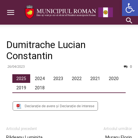
Deschide b
Dumitrache Lucian
Constantin
26/04/2023
0
2025
2024
2023
2022
2021
2020
2019
2018
Declarație de avere și Declarație de interese
Articolul precedent
Articolul următor
Rădeanu Luminița
Muraru Florin