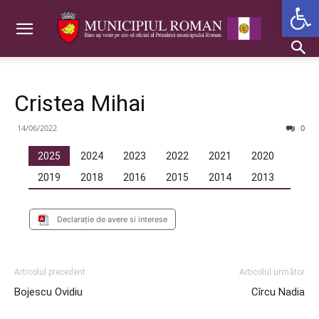
Deschide b
Cristea Mihai
14/06/2022
0
2025
2024
2023
2022
2021
2020
2019
2018
2016
2015
2014
2013
Declaraţie de avere si interese
Articolul precedent
Articolul următor
Bojescu Ovidiu
Cîrcu Nadia