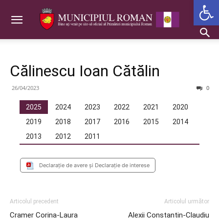
Deschide b
Călinescu Ioan Cătălin
26/04/2023
0
2025
2024
2023
2022
2021
2020
2019
2018
2017
2016
2015
2014
2013
2012
2011
Declarație de avere și Declarație de interese
Articolul precedent
Articolul următor
Cramer Corina-Laura
Alexii Constantin-Claudiu