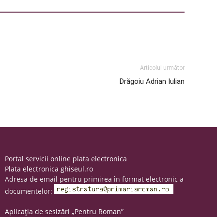
Articolul următor
Drăgoiu Adrian Iulian
Portal servicii online plata electronica
Plata electronica ghiseul.ro
Adresa de email pentru primirea în format electronic a
documentelor:
Aplicația de sesizări „Pentru Roman”