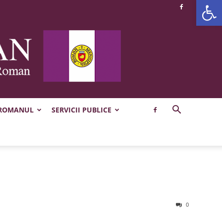
Deschide b
 ROMANUL
SERVICII PUBLICE
0