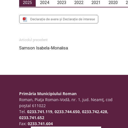
2025
2024
2023
2022
2021
2020
Declarație de avere și Declarație de interese
Articolul precedent
Samson Isabela-Monalisa
Primăria Municipiului Roman
Roman, Piaţa Roman-Vodă, nr. 1, jud. Neamţ, cod
poştal 611022
Tel.
0233.741.119, 0233.744.650, 0233.742.428,
0233.741.652
Fax:
0233.741.604