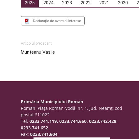
2025
2024
2023
2022
2021
2020
Declaraţie de avere si interese
Articolul precedent
Munteanu Vasile
Primăria Municipiului Roman
Roman, Piaţa Roman-Vodă, nr. 1, jud. Neamţ, cod
poştal 611022
Tel.
0233.741.119, 0233.744.650, 0233.742.428,
0233.741.652
Fax:
0233.741.604