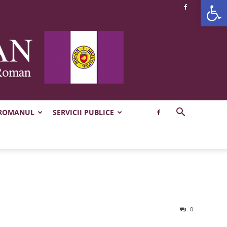
Deschide b
 ROMANUL
SERVICII PUBLICE
0