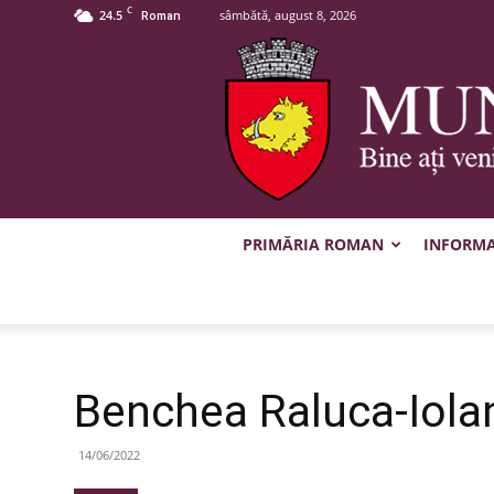
C
24.5
sâmbătă, august 8, 2026
Roman
PRIMĂRIA ROMAN
INFORMAȚ
Benchea Raluca-Iola
14/06/2022