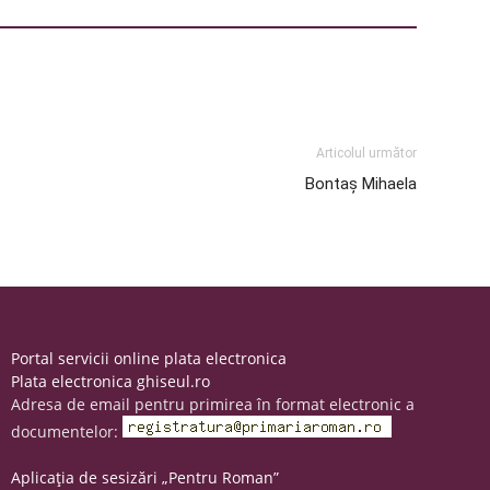
Articolul următor
Bontaș Mihaela
Portal servicii online plata electronica
Plata electronica ghiseul.ro
Adresa de email pentru primirea în format electronic a
documentelor:
Aplicația de sesizări „Pentru Roman”