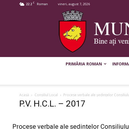
C
22.2
vineri, august 7, 2026
Roman
PRIMĂRIA ROMAN
INFORMA
Acasă
Consiliul Local
Procese verbale ale şedinţelor Consiliul
P.V. H.C.L. – 2017
Procese verbale ale şedinţelor Consiliulu